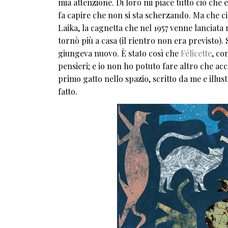
mia attenzione. Di loro mi piace tutto ciò che 
fa capire che non si sta scherzando. Ma che ci 
Laika, la cagnetta che nel 1957 venne lanciata 
tornò più a casa (il rientro non era previsto)
giungeva nuovo. È stato così che
Félicette
, co
pensieri; e io non ho potuto fare altro che acc
primo gatto nello spazio, scritto da me e illus
fatto.