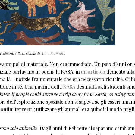
 risguardi (illustrazione di
Anna Resmini
).
viva un po’ di materiale. Non era immediato. Un paio d’anni or 
aziale parlavano in pochi: la NASA, in
un articolo
dedicato alla
na là – notizie frammentarie che era necessario ricucire. Ci h
stione in sé. Una pagina della
NASA
destinata agli studenti spi
 knew if people could survive a trip away from Earth, so using ani
ori dell’esplorazione spaziale non si sapeva se gli esseri umani
nfini terrestri; utilizzare gli animali era quindi il modo migl
 sono solo animali»
. Dagli anni di Félicette ci separano cambiam