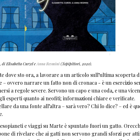
, di Elisabetta Curzel e
Anna Resmini
(Topipittori, 2020).
 dove sto ora, a lavorare a un articolo sull’ultima scoperta d
ore – ovvero narrare un fatto non di cronaca - è un esercizio 
nersi a regole severe. Servono un capo e una coda, e una vicen
i esperti quanto ai neofiti; informazioni chiare e verificate.
llare da una fonte all’altra – sarà vero? Chi lo dice? – ed è que
e.
 esopianeti e viaggi su Marte è spuntato fuori un gatto. Orecch
one di rivelare che ai gatti non servono grandi sforzi per atti