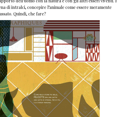
pporto dell’uomo con la natura e con gli altri esseri viventi. 
iena di intralci, concepire l’animale come essere meramente
ssato. Quindi, che fare?