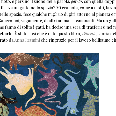
è noto, e persino il suono della parola,
gat-to
, con quella dopp
faceva un gatto nello spazio? Mi era nota, come a molti, la sto
nello spazio, fece qualche migliaio di giri attorno al pianeta e
. Sapevo poi, vagamente, di altri animali cosmonauti. Ma un gat
me fanno di solito i gatti, ha deciso una sera di trasferirsi nei m
ettarlo. È stato così che è nato questo libro,
Félicette
, storia de
trato da
Anna Resmini
che ringrazio per il lavoro bellissimo c