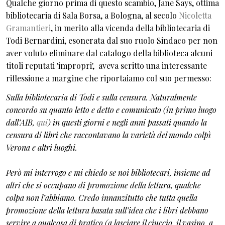
Qualche giorno prima di questo scambio, Jane Says, ottima
bibliotecaria di Sala Borsa, a Bologna, al secolo
Nicoletta
Gramantieri
, in merito alla vicenda della bibliotecaria di
Todi Bernardini, esonerata dal suo ruolo Sindaco per non
aver voluto eliminare dal catalogo della biblioteca alcuni
titoli reputati 'impropri', aveva scritto una interessante
riflessione a margine che riportaiamo col suo permesso:
Sulla bibliotecaria di Todi e sulla censura. Naturalmente
concordo su quanto letto e detto e comunicato (in primo luogo
dall’AIB,
qui
) in questi giorni e negli anni passati quando la
censura di libri che raccontavano la varietà del mondo colpì
Verona e altri luoghi.
Però mi interrogo e mi chiedo se noi bibliotecari, insieme ad
altri che si occupano di promozione della lettura, qualche
colpa non l’abbiamo. Credo innanzitutto che tutta quella
promozione della lettura basata sull’idea che i libri debbano
servire a qualcosa di pratico (a lasciare il ciuccio, il vasino, a