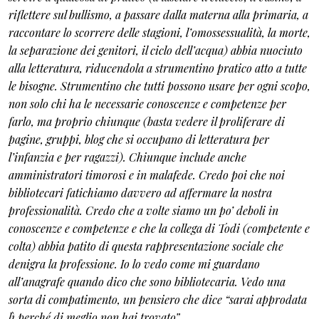
riflettere sul bullismo, a passare dalla materna alla primaria, a
raccontare lo scorrere delle stagioni, l’omossessualità, la morte,
la separazione dei genitori, il ciclo dell’acqua) abbia nuociuto
alla letteratura, riducendola a strumentino pratico atto a tutte
le bisogne. Strumentino che tutti possono usare per ogni scopo,
non solo chi ha le necessarie conoscenze e competenze per
farlo, ma proprio chiunque (basta vedere il proliferare di
pagine, gruppi, blog che si occupano di letteratura per
l’infanzia e per ragazzi). Chiunque include anche
amministratori timorosi e in malafede. Credo poi che noi
bibliotecari fatichiamo davvero ad affermare la nostra
professionalità. Credo che a volte siamo un po’ deboli in
conoscenze e competenze e che la collega di Todi (competente e
colta) abbia patito di questa rappresentazione sociale che
denigra la professione. Io lo vedo come mi guardano
all’anagrafe quando dico che sono bibliotecaria. Vedo una
sorta di compatimento, un pensiero che dice “sarai approdata
lì perché di meglio non hai trovato”.