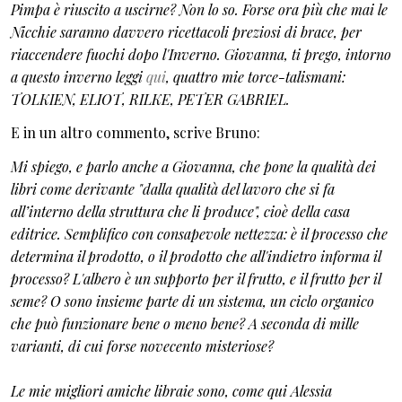
Pimpa è riuscito a uscirne? Non lo so. Forse ora più che mai le
Nicchie saranno davvero ricettacoli preziosi di brace, per
riaccendere fuochi dopo l'Inverno.
Giovanna, ti prego, intorno
a questo inverno leggi
qui
, quattro mie torce-talismani:
TOLKIEN, ELIOT, RILKE, PETER GABRIEL.
E in un altro commento, scrive Bruno:
Mi spiego, e parlo anche a Giovanna, che pone la qualità dei
libri come derivante "dalla qualità del lavoro che si fa
all’interno della struttura che li produce", cioè della casa
editrice. Semplifico con consapevole nettezza: è il processo che
determina il prodotto, o il prodotto che all'indietro informa il
processo? L'albero è un supporto per il frutto, e il frutto per il
seme? O sono insieme parte di un sistema, un ciclo organico
che può funzionare bene o meno bene? A seconda di mille
varianti, di cui forse novecento misteriose?
Le mie migliori amiche libraie sono, come qui Alessia