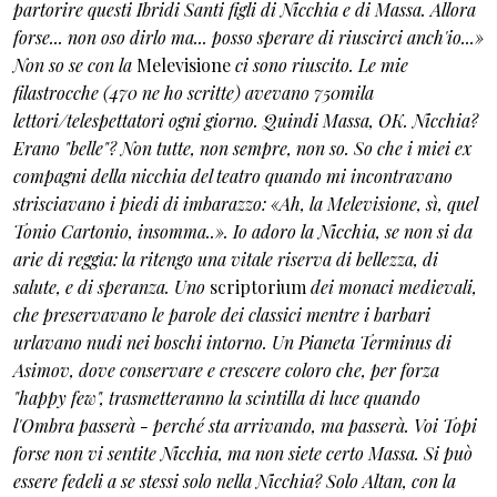
partorire questi Ibridi Santi figli di Nicchia e di Massa. Allora
forse... non oso dirlo ma... posso sperare di riuscirci anch'io...»
Non so se con la
Melevisione
ci sono riuscito. Le mie
filastrocche (470 ne ho scritte) avevano 750mila
lettori/telespettatori ogni giorno. Quindi Massa, OK. Nicchia?
Erano "belle"? Non tutte, non sempre, non so. So che i miei ex
compagni della nicchia del teatro quando mi incontravano
strisciavano i piedi di imbarazzo: «Ah, la Melevisione, sì, quel
Tonio Cartonio, insomma..». Io adoro la Nicchia, se non si da
arie di reggia: la ritengo una vitale riserva di bellezza, di
salute, e di speranza. Uno
scriptorium
dei monaci medievali,
che preservavano le parole dei classici mentre i barbari
urlavano nudi nei boschi intorno. Un Pianeta Terminus di
Asimov, dove conservare e crescere coloro che, per forza
"happy few", trasmetteranno la scintilla di luce quando
l'Ombra passerà - perché sta arrivando, ma passerà. Voi Topi
forse non vi sentite Nicchia, ma non siete certo Massa. Si può
essere fedeli a se stessi solo nella Nicchia? Solo Altan, con la