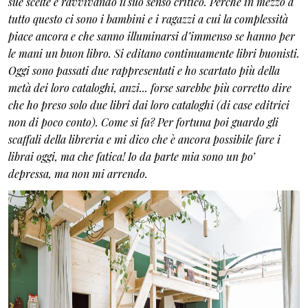
sue scelte e ravvivando il suo senso critico. Perché in mezzo a
tutto questo ci sono i bambini e i ragazzi a cui la complessità
piace ancora e che sanno illuminarsi d’immenso se hanno per
le mani un buon libro.
Si editano continuamente libri buonisti.
Oggi sono passati due rappresentati e ho scartato più della
metà dei loro cataloghi, anzi... forse sarebbe più corretto dire
che ho preso solo due libri dai loro cataloghi (di case editrici
non di poco conto). Come si fa? Per fortuna poi guardo gli
scaffali della libreria e mi dico che è ancora possibile fare i
librai oggi, ma che fatica! Io da parte mia sono un po’
depressa, ma non mi arrendo.