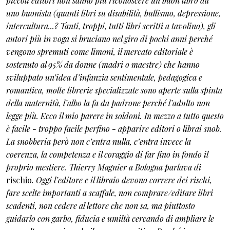
piccoli editori non sanno più riconoscere un buon libro da
uno buonista (quanti libri su disabilità, bullismo, depressione,
intercultura...? Tanti, troppi, tutti libri scritti a tavolino), gli
autori più in voga si bruciano nel giro di pochi anni perché
vengono spremuti come limoni, il mercato editoriale è
sostenuto al 95% da donne (madri o maestre) che hanno
sviluppato un’idea d’infanzia sentimentale, pedagogica e
romantica, molte librerie specializzate sono aperte sulla spinta
della maternità, l’albo la fa da padrone perché l’adulto non
legge più. Ecco il mio parere in soldoni. In mezzo a tutto questo
è facile - troppo facile perfino - apparire editori o librai snob.
La snobberia però non c’entra nulla, c’entra invece la
coerenza, la competenza e il coraggio di far fino in fondo il
proprio mestiere. Thierry Magnier a Bologna parlava di
rischio
. Oggi l’editore e il libraio devono correre dei rischi,
fare scelte importanti a scaffale, non comprare/editare libri
scadenti, non cedere al lettore che non sa, ma piuttosto
guidarlo con garbo, fiducia e umiltà cercando di ampliare le