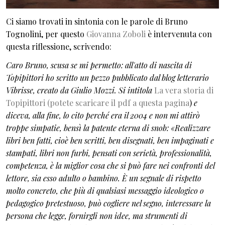
Ci siamo trovati in sintonia con le parole di Bruno
Tognolini, per questo
Giovanna Zoboli
è intervenuta con
questa riflessione, scrivendo:
Caro Bruno, scusa se mi permetto: all'atto di nascita di
Topipittori ho scritto un pezzo pubblicato dal blog letterario
Vibrisse, creato da Giulio Mozzi. Si intitola
La vera storia di
Topipittori (potete scaricare il pdf a questa pagina
)
e
diceva, alla fine, lo cito perché era il 2004 e non mi attirò
troppe simpatie, bensì la patente eterna di snob: «Realizzare
libri ben fatti, cioè ben scritti, ben disegnati, ben impaginati e
stampati, libri non furbi, pensati con serietà, professionalità,
competenza, è la miglior cosa che si può fare nei confronti del
lettore, sia esso adulto o bambino. È un segnale di rispetto
molto concreto, che più di qualsiasi messaggio ideologico o
pedagogico pretestuoso, può cogliere nel segno, interessare la
persona che legge, fornirgli non idee, ma strumenti di