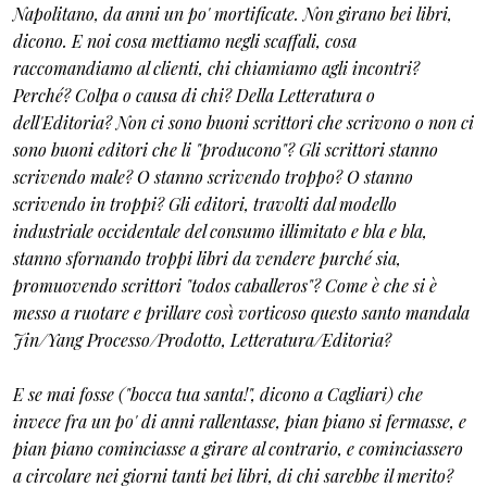
Napolitano, da anni un po' mortificate. Non girano bei libri,
dicono. E noi cosa mettiamo negli scaffali, cosa
raccomandiamo al clienti, chi chiamiamo agli incontri?
Perché? Colpa o causa di chi? Della Letteratura o
dell'Editoria? Non ci sono buoni scrittori che scrivono o non ci
sono buoni editori che li "producono"? Gli scrittori stanno
scrivendo male? O stanno scrivendo troppo? O stanno
scrivendo in troppi? Gli editori, travolti dal modello
industriale occidentale del consumo illimitato e bla e bla,
stanno sfornando troppi libri da vendere purché sia,
promuovendo scrittori "todos caballeros"? Come è che si è
messo a ruotare e prillare così vorticoso questo santo mandala
Jin/Yang Processo/Prodotto, Letteratura/Editoria?
E se mai fosse ("bocca tua santa!", dicono a Cagliari) che
invece fra un po' di anni rallentasse, pian piano si fermasse, e
pian piano cominciasse a girare al contrario, e cominciassero
a circolare nei giorni tanti bei libri, di chi sarebbe il merito?