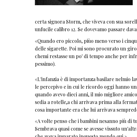
certa signora Storm, che viveva con sua sorell
unfucile calibro 12. Se dovevamo passare davan
«Quando ero piccolo, piùo meno verso i cinque
delle sigarette. Poi mi sono procurato un giro
chemi restasse un po' di tempo anche per infr
pessimo).
«L'infanzia è di importanza basilare nelmio la
le percepivo e in cui le ricordo oggi hanno un
quando avevo dieci anni, il mio migliore amico,
sedia a rotelle,a chi arrivava prima alla ferma
cosa importante era che lui arrivava sempred
«A volte penso che i bambini nesanno più di t
Sembrava quasi come se avesse vissuto un'altr
che aveva imparato inquesto mondo qui.»