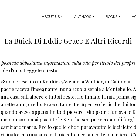
MAIN NAVIGATION
ABOUT US
AUTHORS
BOOKS
H
La Buick Di Eddie Grace E Altri Ricordi
possiede abbastanza informazioni sulla vita per ilresto dei propri
role d'oro. Leggete questo.
«Sono cresciuto in KentuckyAvenue, a Whittier, in California.
padre faceva l'insegnante inuna scuola serale a Montebello. 
una casa sull'albero e tuttoil resto. Ho fumato la mia prima si
a sette anni, credo. Eraeccitante. Recuperavo le cicche dai to
quando aveva appena finito dipiovere. Mio padre fumava le K
me non sono mai piaciute le Kent:ho sempre cercato di fargli
cambiare marca. Ero io quello che riparavatutte le biciclette 
vicinato: ero una specie di piccolo meccanicodel quartiere. C