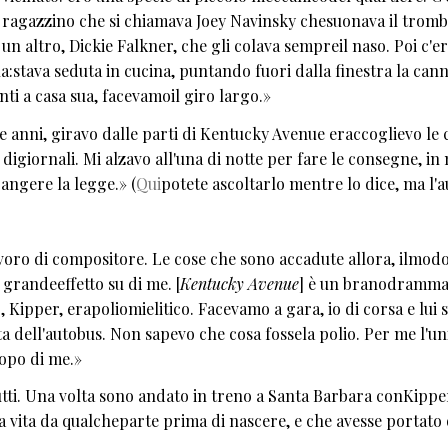
ragazzino che si chiamava Joey Navinsky chesuonava il trom
un altro, Dickie Falkner, che gli colava sempreil naso. Poi c'e
a:stava seduta in cucina, puntando fuori dalla finestra la cann
ti a casa sua, facevamoil giro largo.»
 anni, giravo dalle parti di Kentucky Avenue eraccoglievo le 
 digiornali. Mi alzavo all'una di notte per fare le consegne, i
angere la legge.» (
Qui
potete ascoltarlo mentre lo dice, ma l'a
voro di compositore. Le cose che sono accadute allora, ilmodo
 grandeeffetto su di me. [
Kentucky Avenue
] è un branodramma
 Kipper, erapoliomielitico. Facevamo a gara, io di corsa e lui s
ta dell'autobus. Non sapevo che cosa fossela polio. Per me l'un
opo di me.»
utti. Una volta sono andato in treno a Santa Barbara conKippe
a vita da qualcheparte prima di nascere, e che avesse portato 