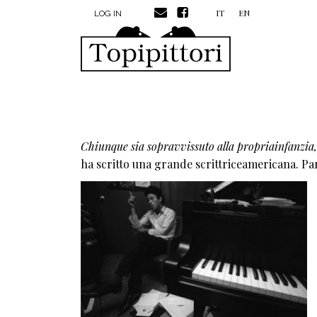
MENU PROFILO UTENTE
Skip to main content
IT
EN
LOG IN
Chiunque sia sopravvissuto alla propriainfanzia, 
ha scritto una grande scrittriceamericana. Pa