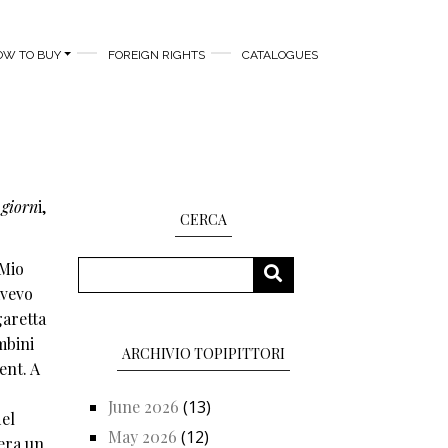
OW TO BUY
FOREIGN RIGHTS
CATALOGUES
 giorn
i,
CERCA
Search
 Mio
SEARCH
Avevo
garetta
mbini
ARCHIVIO TOPIPITTORI
ent. A
June 2026
(13)
del
May 2026
(12)
'era un