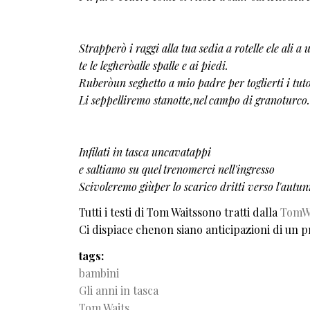
Strapperò i raggi alla tua sedia a rotelle ele ali a
te le legheròalle spalle e ai piedi.
Ruberòun seghetto a mio padre per toglierti i tut
Li seppelliremo stanotte,nel campo di granoturco.
Infilati in tasca uncavatappi
e saltiamo su quel trenomerci nell'ingresso
Scivoleremo giùper lo scarico dritti verso l'aut
Tutti i testi di Tom Waitssono tratti dalla
TomWa
Ci dispiace chenon siano anticipazioni di un p
tags
bambini
Gli anni in tasca
Tom Waits