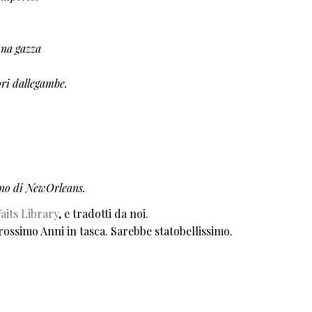
 una gazza
ori dallegambe.
unno di NewOrleans.
its Library
, e tradotti da noi.
rossimo Anni in tasca. Sarebbe statobellissimo.