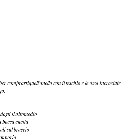
r comprartiquell'anello con il teschio e le ossa incrociate
go.
ogli il ditomedio
a bocca cucita
ali sul braccio
'emporio.