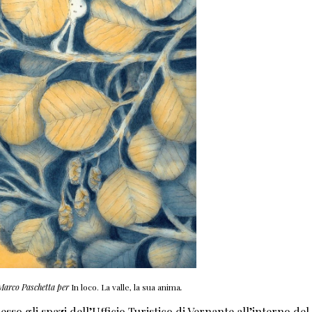
 Marco Paschetta per
In loco. La valle, la sua anima
.
esso gli spazi dell’Ufficio Turistico di Vernante all’interno del