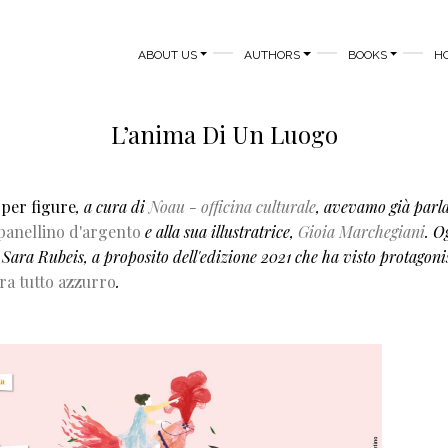
MAIN NAVIGATION
ABOUT US
AUTHORS
BOOKS
H
L’anima Di Un Luogo
 per figure
, a cura di
Noau - officina culturale
, avevamo già parl
panellino d'argento
e alla sua illustratrice,
Gioia Marchegiani
. O
Sara Rubeis, a proposito dell'edizione 2021 che ha visto protagonis
era tutto azzurro
.