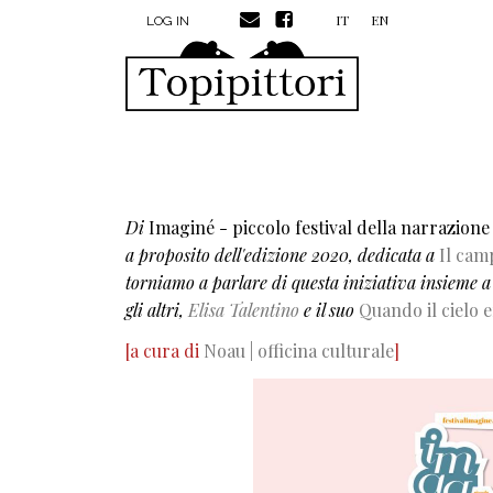
MENU PROFILO UTENTE
Skip to main content
IT
EN
LOG IN
Di
Imaginé - piccolo festival della narrazione
a proposito dell'edizione 2020, dedicata a
Il cam
torniamo a parlare di questa iniziativa insieme a 
gli altri,
Elisa Talentino
e il suo
Quando il cielo 
[a cura di
Noau | officina culturale
]