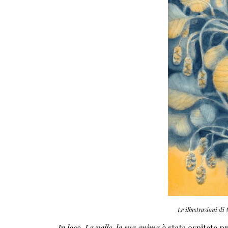
Le illustrazioni di
In loco. La valle, la sua anima
è stata ospitata pr