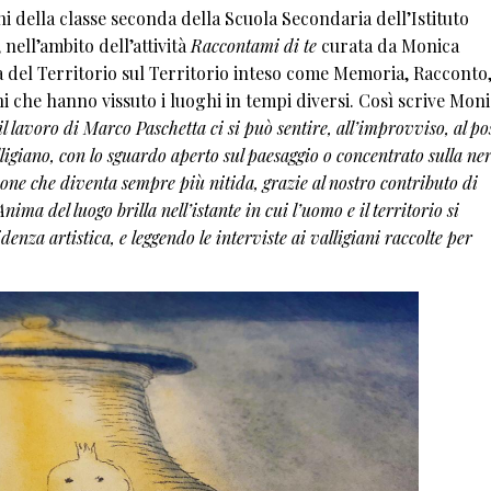
nni della classe seconda della Scuola Secondaria dell’Istituto
nell’ambito dell’attività
Raccontami di te
curata da Monica
a del Territorio sul Territorio inteso come Memoria, Racconto
 che hanno vissuto i luoghi in tempi diversi. Così scrive Mon
l lavoro di Marco Paschetta ci si può sentire, all’improvviso, al po
alligiano, con lo sguardo aperto sul paesaggio o concentrato sulla n
ione che diventa sempre più nitida, grazie al nostro contributo di
ma del luogo brilla nell’istante in cui l’uomo e il territorio si
denza artistica, e leggendo le interviste ai valligiani raccolte per