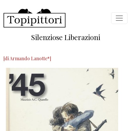
Skip to main content
Silenziose Liberazioni
[di Armando Lanotte*]