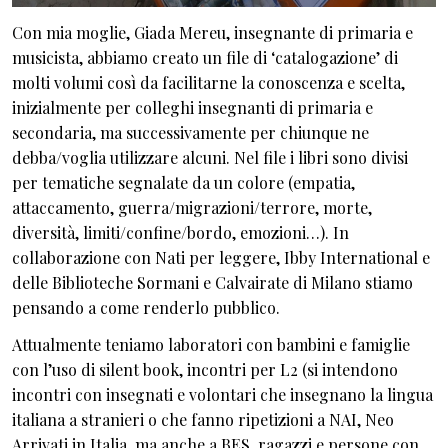
Con mia moglie, Giada Mereu, insegnante di primaria e
musicista, abbiamo creato un file di ‘catalogazione’ di
molti volumi così da facilitarne la conoscenza e scelta,
inizialmente per colleghi insegnanti di primaria e
secondaria, ma successivamente per chiunque ne
debba/voglia utilizzare alcuni. Nel file i libri sono divisi
per tematiche segnalate da un colore (empatia,
attaccamento, guerra/migrazioni/terrore, morte,
diversità, limiti/confine/bordo, emozioni…). In
collaborazione con Nati per leggere, Ibby International e
delle Biblioteche Sormani e Calvairate di Milano stiamo
pensando a come renderlo pubblico.
Attualmente teniamo laboratori con bambini e famiglie
con l’uso di silent book, incontri per L2 (si intendono
incontri con insegnati e volontari che insegnano la lingua
italiana a stranieri o che fanno ripetizioni a NAI, Neo
Arrivati in Italia, ma anche a BES, ragazzi e persone con