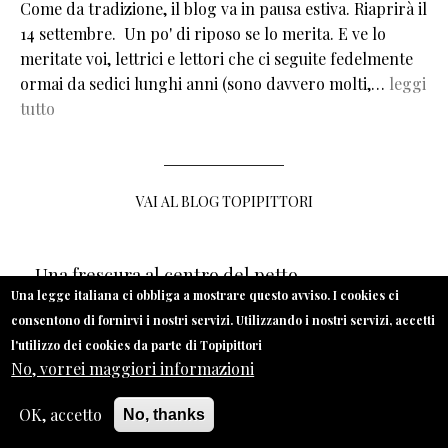
Come da tradizione, il blog va in pausa estiva. Riaprirà il
14 settembre. Un po' di riposo se lo merita. E ve lo
meritate voi, lettrici e lettori che ci seguite fedelmente
ormai da sedici lunghi anni (sono davvero molti,…
leggi
tutto
VAI AL BLOG TOPIPITTORI
Una frescura al centro del petto
Una legge italiana ci obbliga a mostrare questo avviso. I cookies ci
consentono di fornirvi i nostri servizi. Utilizzando i nostri servizi, accetti
l'utilizzo dei cookies da parte di Topipittori
No, vorrei maggiori informazioni
OK, accetto
No, thanks