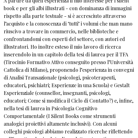
A partire da quell’esperienza il mio interesse per i silent
book e per gli albi illustrati - con dominanza di immagini
rispetto alla parte testuale - si è accresciuto attraverso
l’acquisto e la conoscenza di ‘tutti’ i volumi che man mano
riuscivo a trovare in commercio, nelle biblioteche e
confrontandomi con esperti del settore, con autori ed
illustratori. Ho inoltre esteso il mio lavoro di ricerca
inserendolo in un capitolo della tesi di laurea per il TFA
(Tirocinio Formativo Attivo conseguito presso l’Università
Cattolica di Milano), proponendo l’esperienza in convegni
di Analisi Transazionale (psicologi, psicoterapeuti,
educatori, psichiatri; Esperienze in una Scuola) e Gestalt
Esperienziale (counsellor, insegnanti, psicologi,
educatori; Come si modifica il Ciclo di Contatto?) e, infine,
nella tesi di laurea in Psicologia Cognitivo
Comportamentale (I Silent Books come strumenti
analogici proiettivi altamente inclusivi). Con alcuni
colleghi psicologi abbiamo realizzato ricerche riflettendo