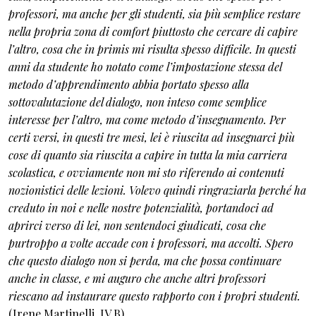
professori, ma anche per gli studenti, sia più semplice restare
nella propria zona di comfort piuttosto che cercare di capire
l’altro, cosa che in primis mi risulta spesso difficile. In questi
anni da studente ho notato come l’impostazione stessa del
metodo d’apprendimento abbia portato spesso alla
sottovalutazione del dialogo, non inteso come semplice
interesse per l’altro, ma come metodo d’insegnamento. Per
certi versi, in questi tre mesi, lei è riuscita ad insegnarci più
cose di quanto sia riuscita a capire in tutta la mia carriera
scolastica, e ovviamente non mi sto riferendo ai contenuti
nozionistici delle lezioni. Volevo quindi ringraziarla perché ha
creduto in noi e nelle nostre potenzialità, portandoci ad
aprirci verso di lei, non sentendoci giudicati, cosa che
purtroppo a volte accade con i professori, ma accolti. Spero
che questo dialogo non si perda, ma che possa continuare
anche in classe, e mi auguro che anche altri professori
riescano ad instaurare questo rapporto con i propri studenti.
(Irene Martinelli, IV B)