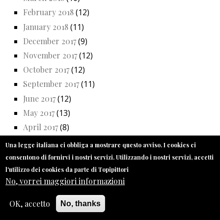
February 2018
(12)
January 2018
(11)
December 2017
(9)
November 2017
(12)
October 2017
(12)
September 2017
(11)
June 2017
(12)
May 2017
(13)
April 2017
(8)
March 2017
(13)
Una legge italiana ci obbliga a mostrare questo avviso. I cookies ci
February 2017
(11)
consentono di fornirvi i nostri servizi. Utilizzando i nostri servizi, accetti
January 2017
(11)
l'utilizzo dei cookies da parte di Topipittori
No, vorrei maggiori informazioni
December 2016
(8)
November 2016
(13)
OK, accetto
No, thanks
October 2016
(13)