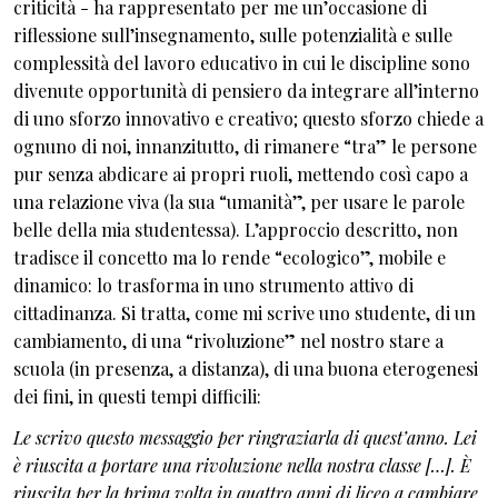
criticità - ha rappresentato per me un’occasione di
riflessione sull’insegnamento, sulle potenzialità e sulle
complessità del lavoro educativo in cui le discipline sono
divenute opportunità di pensiero da integrare all’interno
di uno sforzo innovativo e creativo; questo sforzo chiede a
ognuno di noi, innanzitutto, di rimanere “tra” le persone
pur senza abdicare ai propri ruoli, mettendo così capo a
una relazione viva (la sua “umanità”, per usare le parole
belle della mia studentessa). L’approccio descritto, non
tradisce il concetto ma lo rende “ecologico”, mobile e
dinamico: lo trasforma in uno strumento attivo di
cittadinanza. Si tratta, come mi scrive uno studente, di un
cambiamento, di una “rivoluzione” nel nostro stare a
scuola (in presenza, a distanza), di una buona eterogenesi
dei fini, in questi tempi difficili:
Le scrivo questo messaggio per ringraziarla di quest’anno. Lei
è riuscita a portare una rivoluzione nella nostra classe […]. È
riuscita per la prima volta in quattro anni di liceo a cambiare